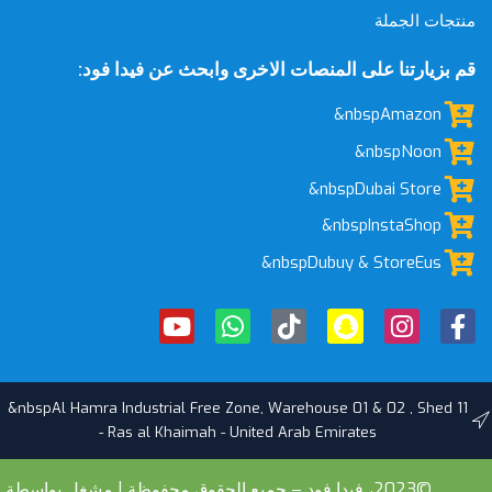
منتجات الجملة
قم بزيارتنا على المنصات الاخرى وابحث عن فيدا فود:
&nbspAmazon
&nbspNoon
&nbspDubai Store
&nbspInstaShop
&nbspDubuy & StoreEus
&nbspAl Hamra Industrial Free Zone, Warehouse 01 & 02 , Shed 11
- Ras al Khaimah - United Arab Emirates
©2023، فيدا فود – جميع الحقوق محفوظة | مشغل بواسطة