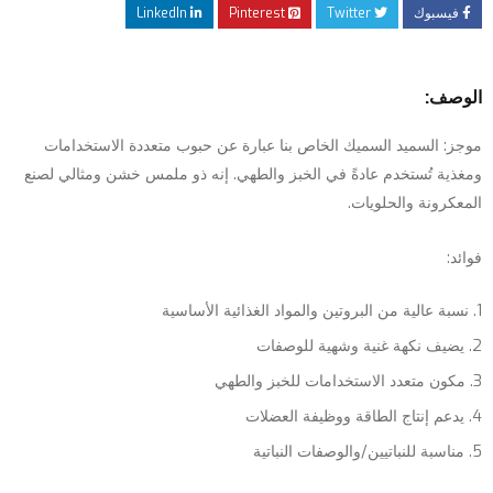
فيسبوك
Twitter
Pinterest
LinkedIn
الوصف:
موجز: السميد السميك الخاص بنا عبارة عن حبوب متعددة الاستخدامات
ومغذية تُستخدم عادةً في الخبز والطهي. إنه ذو ملمس خشن ومثالي لصنع
المعكرونة والحلويات.
فوائد:
نسبة عالية من البروتين والمواد الغذائية الأساسية
يضيف نكهة غنية وشهية للوصفات
مكون متعدد الاستخدامات للخبز والطهي
يدعم إنتاج الطاقة ووظيفة العضلات
مناسبة للنباتيين/والوصفات النباتية